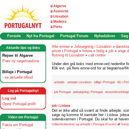
Algarve
Azorerne
Lissabon
Madeira
Porto
Forside
Nyt fra Portugal
Portugal Forum
Nyhedsbrev
Søg
Alle emner
»
Jobsøgning i Lissabon
»
danskta
Aktuelle tips og links
priser i Portugal
»
lisboa
»
bolig
»
job
»
unge d
flytning til Lissabon
»
call center
Rejser til Algarve
Prøv ny søgemaskine
Under den grå boks med emne-ord nedenfor find
Klik evt. på flere emne-ord for at begrænse/filt
Billeje i Portugal
-
se aktuelle tilbud
arbejde
arbejde Lissabon
billigt i Portugal
Bo i Por
Log på Portugalnyt
job Portugal
jobsøgning i Portugal
leveomkostninger
Log ind
Opret Portugal-profil
job i Lisboa
Det er ikke altid så svært at finde arbejde, so
søge og komme til samtale her i Lisboa. jobsam
Viden om Portugal
solen&varmen i Portugal. Du skal for at haven 
Udlandsdansker og arbejde i Portugal
(Forum)
af
Gasp
Fakta om Portugal