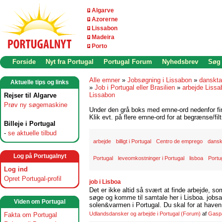
Algarve
Azorerne
Lissabon
Madeira
Porto
Forside
Nyt fra Portugal
Portugal Forum
Nyhedsbrev
Søg
Alle emner
»
Jobsøgning i Lissabon
»
danskta
Aktuelle tips og links
»
Job i Portugal eller Brasilien
»
arbejde Lissa
Lissabon
Rejser til Algarve
Prøv ny søgemaskine
Under den grå boks med emne-ord nedenfor find
Klik evt. på flere emne-ord for at begrænse/filt
Billeje i Portugal
-
se aktuelle tilbud
arbejde
billigt i Portugal
Centro de emprego
dansk
Log på Portugalnyt
Portugal
leveomkostninger i Portugal
lisboa
Portu
Log ind
Opret Portugal-profil
job i Lisboa
Det er ikke altid så svært at finde arbejde, so
søge og komme til samtale her i Lisboa. jobsam
Viden om Portugal
solen&varmen i Portugal. Du skal for at haven 
Udlandsdansker og arbejde i Portugal
(Forum)
af
Gasp
Fakta om Portugal