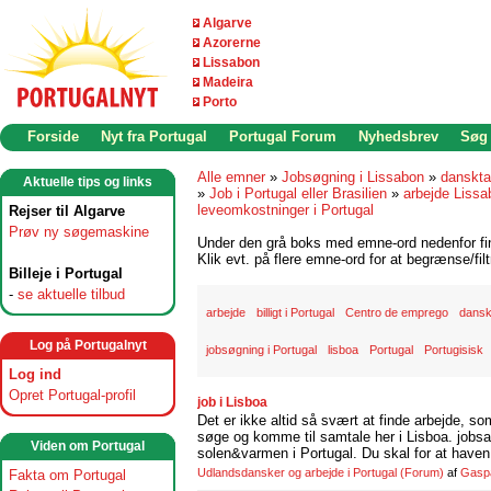
Algarve
Azorerne
Lissabon
Madeira
Porto
Forside
Nyt fra Portugal
Portugal Forum
Nyhedsbrev
Søg
Alle emner
»
Jobsøgning i Lissabon
»
danskta
Aktuelle tips og links
»
Job i Portugal eller Brasilien
»
arbejde Lissa
leveomkostninger i Portugal
Rejser til Algarve
Prøv ny søgemaskine
Under den grå boks med emne-ord nedenfor find
Klik evt. på flere emne-ord for at begrænse/filt
Billeje i Portugal
-
se aktuelle tilbud
arbejde
billigt i Portugal
Centro de emprego
dansk
Log på Portugalnyt
jobsøgning i Portugal
lisboa
Portugal
Portugisisk
Log ind
Opret Portugal-profil
job i Lisboa
Det er ikke altid så svært at finde arbejde, so
søge og komme til samtale her i Lisboa. jobsam
Viden om Portugal
solen&varmen i Portugal. Du skal for at haven 
Udlandsdansker og arbejde i Portugal
(Forum)
af
Gasp
Fakta om Portugal