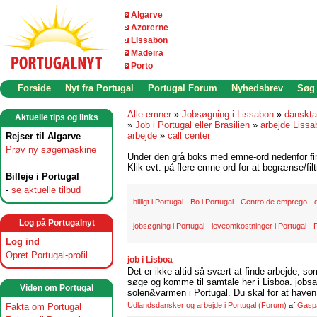
Algarve
Azorerne
Lissabon
Madeira
Porto
Forside
Nyt fra Portugal
Portugal Forum
Nyhedsbrev
Søg
Alle emner
»
Jobsøgning i Lissabon
»
danskta
Aktuelle tips og links
»
Job i Portugal eller Brasilien
»
arbejde Lissa
arbejde
»
call center
Rejser til Algarve
Prøv ny søgemaskine
Under den grå boks med emne-ord nedenfor find
Klik evt. på flere emne-ord for at begrænse/filt
Billeje i Portugal
-
se aktuelle tilbud
billigt i Portugal
Bo i Portugal
Centro de emprego
Log på Portugalnyt
jobsøgning i Portugal
leveomkostninger i Portugal
P
Log ind
Opret Portugal-profil
job i Lisboa
Det er ikke altid så svært at finde arbejde, so
søge og komme til samtale her i Lisboa. jobsam
Viden om Portugal
solen&varmen i Portugal. Du skal for at haven 
Udlandsdansker og arbejde i Portugal
(Forum)
af
Gasp
Fakta om Portugal