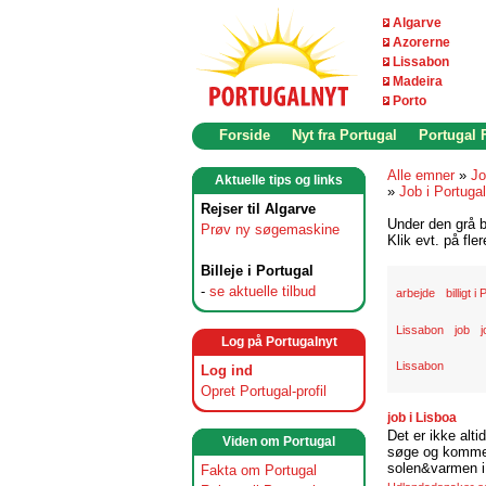
Algarve
Azorerne
Lissabon
Madeira
Porto
Forside
Nyt fra Portugal
Portugal
Alle emner
»
Jo
Aktuelle tips og links
»
Job i Portugal
Rejser til Algarve
Under den grå b
Prøv ny søgemaskine
Klik evt. på fle
Billeje i Portugal
-
se aktuelle tilbud
arbejde
billigt i
Lissabon
job
j
Log på Portugalnyt
Lissabon
Log ind
Opret Portugal-profil
job i Lisboa
Det er ikke alti
Viden om Portugal
søge og komme t
solen&varmen i 
Fakta om Portugal