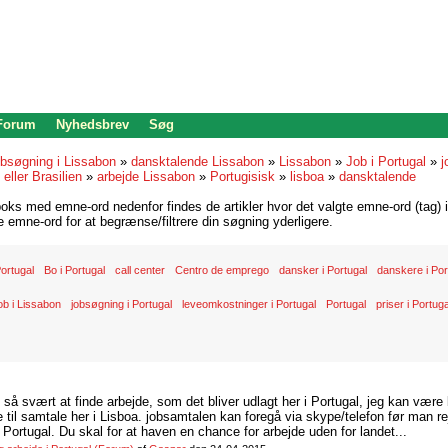
 Forum
Nyhedsbrev
Søg
bsøgning i Lissabon
»
dansktalende Lissabon
»
Lissabon
»
Job i Portugal
»
j
 eller Brasilien
»
arbejde Lissabon
»
Portugisisk
»
lisboa
»
dansktalende
oks med emne-ord nedenfor findes de artikler hvor det valgte emne-ord (tag) i
re emne-ord for at begrænse/filtrere din søgning yderligere.
 Portugal
Bo i Portugal
call center
Centro de emprego
dansker i Portugal
danskere i Por
ob i Lissabon
jobsøgning i Portugal
leveomkostninger i Portugal
Portugal
priser i Portuga
d så svært at finde arbejde, som det bliver udlagt her i Portugal, jeg kan være
il samtale her i Lisboa. jobsamtalen kan foregå via skype/telefon før man rej
Portugal. Du skal for at haven en chance for arbejde uden for landet...