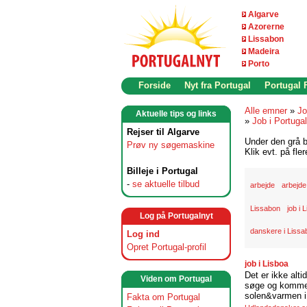
Algarve
Azorerne
Lissabon
Madeira
Porto
Forside
Nyt fra Portugal
Portugal
Alle emner
»
Jo
Aktuelle tips og links
»
Job i Portugal
Rejser til Algarve
Under den grå b
Prøv ny søgemaskine
Klik evt. på fle
Billeje i Portugal
-
se aktuelle tilbud
arbejde
arbejde
Lissabon
job i 
Log på Portugalnyt
danskere i Lissa
Log ind
Opret Portugal-profil
job i Lisboa
Det er ikke alti
Viden om Portugal
søge og komme t
solen&varmen i 
Fakta om Portugal