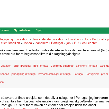
 Forum
Nyhedsbrev
Søg
bsøgning i Lissabon
»
dansktalende Lissabon
»
Lissabon
»
Job i Portugal
»
j
 eller Brasilien
»
lisboa
»
danskere i Portugal
»
job
»
EU
»
call center
oks med emne-ord nedenfor findes de artikler hvor det valgte emne-ord (tag) i
re emne-ord for at begrænse/filtrere din søgning yderligere.
 Lissabon
billigt i Portugal
Bo i Portugal
Centro de emprego
dansker i Portugal
danskta
Lissabon
jobsøgning i Portugal
leveomkostninger i Portugal
Portugal
Portugisisk
priser 
bon
d så svært at finde arbejde, som det bliver udlagt her i Portugal, jeg kan være
il samtale her i Lisboa. jobsamtalen kan foregå via skype/telefon før man rej
Portugal. Du skal for at haven en chance for arbejde uden for landet...