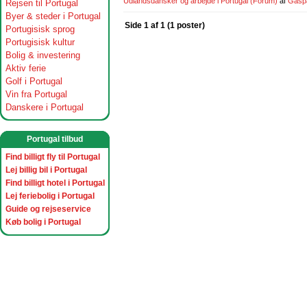
Udlandsdansker og arbejde i Portugal
(Forum)
af
Gasp
Rejsen til Portugal
Byer & steder i Portugal
Side 1 af 1 (1 poster)
Portugisisk sprog
Portugisisk kultur
Bolig & investering
Aktiv ferie
Golf i Portugal
Vin fra Portugal
Danskere i Portugal
Portugal tilbud
Find billigt fly til Portugal
Lej billig bil i Portugal
Find billigt hotel i Portugal
Lej feriebolig i Portugal
Guide og rejseservice
Køb bolig i Portugal