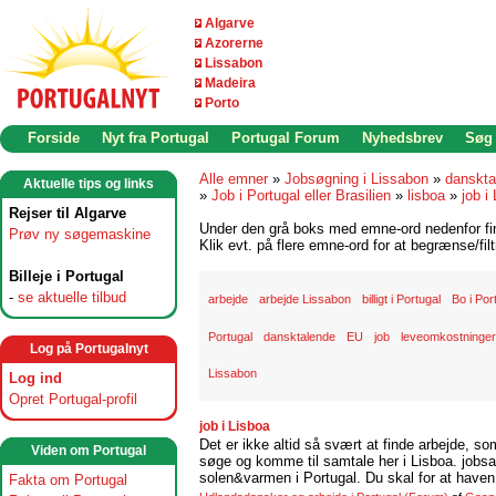
Algarve
Azorerne
Lissabon
Madeira
Porto
Forside
Nyt fra Portugal
Portugal Forum
Nyhedsbrev
Søg
Alle emner
»
Jobsøgning i Lissabon
»
danskta
Aktuelle tips og links
»
Job i Portugal eller Brasilien
»
lisboa
»
job i
Rejser til Algarve
Under den grå boks med emne-ord nedenfor find
Prøv ny søgemaskine
Klik evt. på flere emne-ord for at begrænse/filt
Billeje i Portugal
-
se aktuelle tilbud
arbejde
arbejde Lissabon
billigt i Portugal
Bo i Por
Portugal
dansktalende
EU
job
leveomkostninger 
Log på Portugalnyt
Lissabon
Log ind
Opret Portugal-profil
job i Lisboa
Det er ikke altid så svært at finde arbejde, so
Viden om Portugal
søge og komme til samtale her i Lisboa. jobsam
solen&varmen i Portugal. Du skal for at haven 
Fakta om Portugal