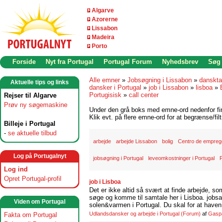
Algarve
Azorerne
Lissabon
Madeira
Porto
Forside
Nyt fra Portugal
Portugal Forum
Nyhedsbrev
Søg
Alle emner
»
Jobsøgning i Lissabon
»
danskta
Aktuelle tips og links
dansker i Portugal
»
job i Lissabon
»
lisboa
»
Portugisisk
»
call center
Rejser til Algarve
Prøv ny søgemaskine
Under den grå boks med emne-ord nedenfor find
Klik evt. på flere emne-ord for at begrænse/filt
Billeje i Portugal
-
se aktuelle tilbud
arbejde
arbejde Lissabon
bolig
Centro de empreg
Log på Portugalnyt
jobsøgning i Portugal
leveomkostninger i Portugal
P
Log ind
Opret Portugal-profil
job i Lisboa
Det er ikke altid så svært at finde arbejde, so
søge og komme til samtale her i Lisboa. jobsam
Viden om Portugal
solen&varmen i Portugal. Du skal for at haven 
Udlandsdansker og arbejde i Portugal
(Forum)
af
Gasp
Fakta om Portugal