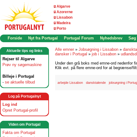
Algarve
Azorerne
Lissabon
Madeira
Porto
Forside
Nyt fra Portugal
Portugal Forum
Nyhedsbrev
Søg
Alle emner
»
Jobsøgning i Lissabon
»
danskta
Aktuelle tips og links
dansker i Portugal
»
job i Lissabon
»
udlandsd
Rejser til Algarve
Under den grå boks med emne-ord nedenfor find
Prøv ny søgemaskine
Klik evt. på flere emne-ord for at begrænse/filt
Billeje i Portugal
-
se aktuelle tilbud
arbejde Lissabon
dansktalende
jobsøgning i Portug
Log på Portugalnyt
Log ind
Opret Portugal-profil
Viden om Portugal
Fakta om Portugal