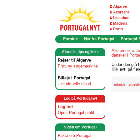
Algarve
Azorerne
Lissabon
Madeira
Porto
Forside
Nyt fra Portugal
Portugal
Alle emner
»
Jo
Aktuelle tips og links
dansker i Portu
Rejser til Algarve
Under den grå b
Prøv ny søgemaskine
Klik evt. på fle
Billeje i Portugal
-
se aktuelle tilbud
arbejde
arbejde
Log på Portugalnyt
Log ind
Opret Portugal-profil
Viden om Portugal
Fakta om Portugal