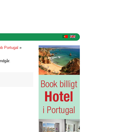
ob Portugal
»
ndgår.