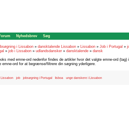
 Forum
Nyhedsbrev
Søg
bsøgning i Lissabon
»
dansktalende Lissabon
»
Lissabon
»
Job i Portugal
»
j
gal
»
job i Lissabon
»
udlandsdansker
»
dansktalende
»
dansk
oks med emne-ord nedenfor findes de artikler hvor det valgte emne-ord (tag) i
re emne-ord for at begrænse/filtrere din søgning yderligere.
 Lissabon
job
jobsøgning i Portugal
lisboa
unge danskere i Lissabon