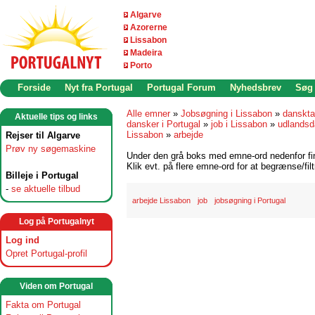
Algarve
Azorerne
Lissabon
Madeira
Porto
Forside
Nyt fra Portugal
Portugal Forum
Nyhedsbrev
Søg
Alle emner
»
Jobsøgning i Lissabon
»
danskta
Aktuelle tips og links
dansker i Portugal
»
job i Lissabon
»
udlandsd
Lissabon
»
arbejde
Rejser til Algarve
Prøv ny søgemaskine
Under den grå boks med emne-ord nedenfor find
Klik evt. på flere emne-ord for at begrænse/filt
Billeje i Portugal
-
se aktuelle tilbud
arbejde Lissabon
job
jobsøgning i Portugal
Log på Portugalnyt
Log ind
Opret Portugal-profil
Viden om Portugal
Fakta om Portugal