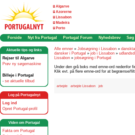
Algarve
Azorerne
Lissabon
Madeira
Porto
Forside
Nyt fra Portugal
Portugal Forum
Nyhedsbrev
Søg
Alle emner
»
Jobsøgning i Lissabon
»
danskta
Aktuelle tips og links
dansker i Portugal
»
job i Lissabon
»
udlandsd
Lissabon
»
jobsøgning i Portugal
Rejser til Algarve
Prøv ny søgemaskine
Under den grå boks med emne-ord nedenfor find
Klik evt. på flere emne-ord for at begrænse/filt
Billeje i Portugal
-
se aktuelle tilbud
arbejde
arbejde Lissabon
job
Log på Portugalnyt
Log ind
Opret Portugal-profil
Viden om Portugal
Fakta om Portugal