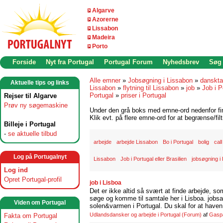
Algarve
Azorerne
Lissabon
Madeira
Porto
Forside
Nyt fra Portugal
Portugal Forum
Nyhedsbrev
Søg
Alle emner
»
Jobsøgning i Lissabon
»
danskta
Aktuelle tips og links
Lissabon
»
flytning til Lissabon
»
job
»
Job i P
Portugal
»
priser i Portugal
Rejser til Algarve
Prøv ny søgemaskine
Under den grå boks med emne-ord nedenfor find
Klik evt. på flere emne-ord for at begrænse/filt
Billeje i Portugal
-
se aktuelle tilbud
arbejde
arbejde Lissabon
Bo i Portugal
bolig
cal
Log på Portugalnyt
Lissabon
Job i Portugal eller Brasilien
jobsøgning i 
Log ind
Opret Portugal-profil
job i Lisboa
Det er ikke altid så svært at finde arbejde, so
søge og komme til samtale her i Lisboa. jobsam
Viden om Portugal
solen&varmen i Portugal. Du skal for at haven 
Udlandsdansker og arbejde i Portugal
(Forum)
af
Gasp
Fakta om Portugal