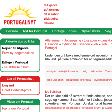
Algarve
Azorerne
Lissabon
Madeira
Porto
Forside
Nyt fra Portugal
Portugal Forum
Nyhedsbrev
Søg
Alle emner
»
Jobsøgning i Lissabon
»
danskta
Aktuelle tips og links
Lissabon
»
flytning til Lissabon
»
job
»
Job i P
Portugal
Rejser til Algarve
Prøv ny søgemaskine
Under den grå boks med emne-ord nedenfor find
Klik evt. på flere emne-ord for at begrænse/filt
Billeje i Portugal
-
se aktuelle tilbud
arbejde
arbejde Lissabon
bolig
call center
Centr
Log på Portugalnyt
job i Lissabon
jobsøgning i Portugal
leveomkostning
Log ind
Opret Portugal-profil
job i Lisboa
Det er ikke altid så svært at finde arbejde, so
søge og komme til samtale her i Lisboa. jobsam
Viden om Portugal
solen&varmen i Portugal. Du skal for at haven 
Udlandsdansker og arbejde i Portugal
(Forum)
af
Gasp
Fakta om Portugal