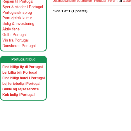
Udlandsdansker og arbejde i Portugal
(Forum)
af
Gasp
Rejsen til Portugal
Byer & steder i Portugal
Side 1 af 1 (1 poster)
Portugisisk sprog
Portugisisk kultur
Bolig & investering
Aktiv ferie
Golf i Portugal
Vin fra Portugal
Danskere i Portugal
Portugal tilbud
Find billigt fly til Portugal
Lej billig bil i Portugal
Find billigt hotel i Portugal
Lej feriebolig i Portugal
Guide og rejseservice
Køb bolig i Portugal