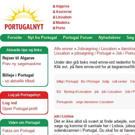
Algarve
Azorerne
Lissabon
Madeira
Porto
Forside
Nyt fra Portugal
Portugal Forum
Nyhedsbrev
Søg
Alle emner
»
Jobsøgning i Lissabon
»
danskta
Aktuelle tips og links
Lissabon
»
jobsøgning i Portugal
»
Job i Portu
Rejser til Algarve
Under den grå boks med emne-ord nedenfor find
Prøv ny søgemaskine
Klik evt. på flere emne-ord for at begrænse/filt
Billeje i Portugal
-
se aktuelle tilbud
billigt i Portugal
Bo i Portugal
bolig
call center
Ce
EU
flytning til Lissabon
job
job i Lissabon
Job i P
Log på Portugalnyt
Portugisisk
unge danskere i Lissabon
Log ind
Opret Portugal-profil
job i Lisboa
Det er ikke altid så svært at finde arbejde, so
Viden om Portugal
søge og komme til samtale her i Lisboa. jobsam
solen&varmen i Portugal. Du skal for at haven 
Fakta om Portugal