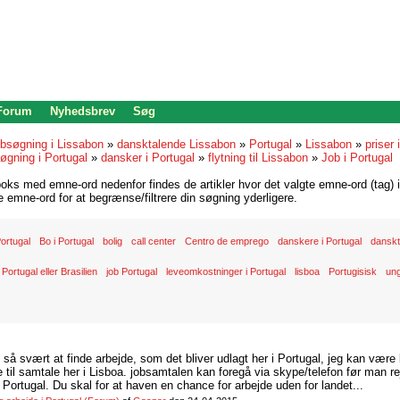
 Forum
Nyhedsbrev
Søg
bsøgning i Lissabon
»
dansktalende Lissabon
»
Portugal
»
Lissabon
»
priser 
øgning i Portugal
»
dansker i Portugal
»
flytning til Lissabon
»
Job i Portugal
oks med emne-ord nedenfor findes de artikler hvor det valgte emne-ord (tag) i
re emne-ord for at begrænse/filtrere din søgning yderligere.
 Portugal
Bo i Portugal
bolig
call center
Centro de emprego
danskere i Portugal
danskt
 Portugal eller Brasilien
job Portugal
leveomkostninger i Portugal
lisboa
Portugisisk
ung
d så svært at finde arbejde, som det bliver udlagt her i Portugal, jeg kan være
il samtale her i Lisboa. jobsamtalen kan foregå via skype/telefon før man rej
Portugal. Du skal for at haven en chance for arbejde uden for landet...