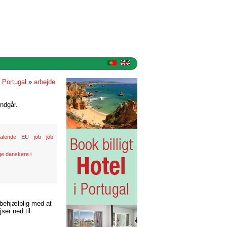
i Portugal
»
arbejde
ndgår.
alende
EU
job
job
e danskere i
 behjælplig med at
ser ned til