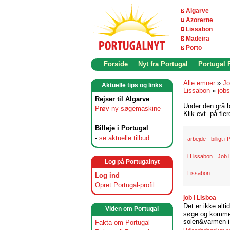
Algarve
Azorerne
Lissabon
Madeira
Porto
Forside
Nyt fra Portugal
Portugal
Alle emner
»
Jo
Aktuelle tips og links
Lissabon
»
jobs
Rejser til Algarve
Under den grå b
Prøv ny søgemaskine
Klik evt. på fle
Billeje i Portugal
-
se aktuelle tilbud
arbejde
billigt i
i Lissabon
Job i
Log på Portugalnyt
Lissabon
Log ind
Opret Portugal-profil
job i Lisboa
Det er ikke alti
Viden om Portugal
søge og komme t
solen&varmen i 
Fakta om Portugal