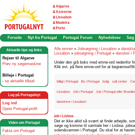
Algarve
Azorerne
Lissabon
Madeira
Porto
Forside
Nyt fra Portugal
Portugal Forum
Nyhedsbrev
Søg
Alle emner
»
Jobsøgning i Lissabon
»
danskta
Aktuelle tips og links
Lissabon
»
jobsøgning i Portugal
»
dansker i 
Rejser til Algarve
Under den grå boks med emne-ord nedenfor find
Prøv ny søgemaskine
Klik evt. på flere emne-ord for at begrænse/filt
Billeje i Portugal
-
se aktuelle tilbud
billigt i Portugal
Bo i Portugal
bolig
call center
Ce
Lissabon
Job i Portugal
Job i Portugal eller Brasilie
Log på Portugalnyt
danskere i Lissabon
Log ind
Opret Portugal-profil
job i Lisboa
Det er ikke altid så svært at finde arbejde, so
Viden om Portugal
søge og komme til samtale her i Lisboa. jobsam
solen&varmen i Portugal. Du skal for at haven 
Fakta om Portugal