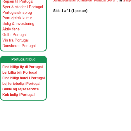
Udlandsdansker og arbejde i Portugal
(Forum)
af
Gasp
Rejsen til Portugal
Byer & steder i Portugal
Side 1 af 1 (1 poster)
Portugisisk sprog
Portugisisk kultur
Bolig & investering
Aktiv ferie
Golf i Portugal
Vin fra Portugal
Danskere i Portugal
Portugal tilbud
Find billigt fly til Portugal
Lej billig bil i Portugal
Find billigt hotel i Portugal
Lej feriebolig i Portugal
Guide og rejseservice
Køb bolig i Portugal