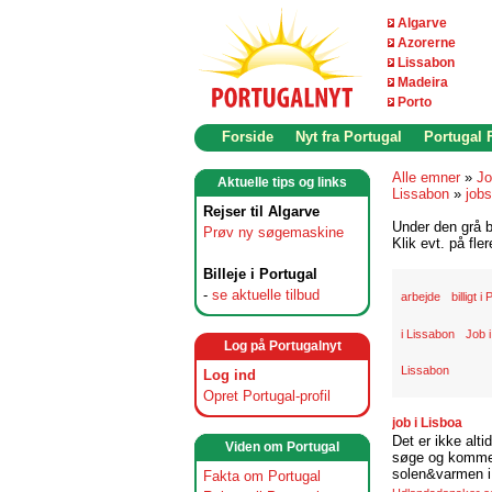
Algarve
Azorerne
Lissabon
Madeira
Porto
Forside
Nyt fra Portugal
Portugal
Alle emner
»
Jo
Aktuelle tips og links
Lissabon
»
jobs
Rejser til Algarve
Under den grå b
Prøv ny søgemaskine
Klik evt. på fle
Billeje i Portugal
-
se aktuelle tilbud
arbejde
billigt i
i Lissabon
Job i
Log på Portugalnyt
Lissabon
Log ind
Opret Portugal-profil
job i Lisboa
Det er ikke alti
Viden om Portugal
søge og komme t
solen&varmen i 
Fakta om Portugal