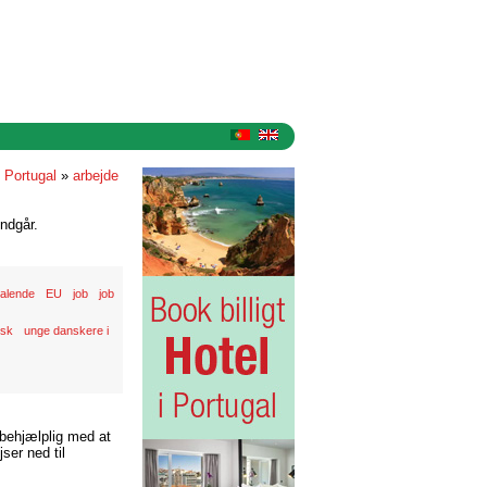
i Portugal
»
arbejde
ndgår.
alende
EU
job
job
isk
unge danskere i
 behjælplig med at
ser ned til