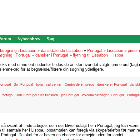
 Forum
Nyhedsbrev
Søg
bsøgning i Lissabon
»
dansktalende Lissabon
»
Portugal
»
Lissabon
»
priser 
øgning i Portugal
»
dansker i Portugal
»
flytning til Lissabon
»
lisboa
oks med emne-ord nedenfor findes de artikler hvor det valgte emne-ord (tag) i
re emne-ord for at begrænse/filtrere din søgning yderligere.
 Portugal
Bo i Portugal
bolig
call center
Centro de emprego
danskere i Portugal
danskt
 Portugal
Job i Portugal eller Brasilien
job Portugal
leveomkostninger i Portugal
Portugis
d så svært at finde arbejde, som det bliver udlagt her i Portugal, jeg kan være
il samtale her i Lisboa. jobsamtalen kan foregå via skype/telefon før man rej
Portugal. Du skal for at haven en chance for arbejde uden for landet...