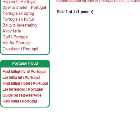
Udlandsdansker og arbejde i Portugal
(Forum)
af
Gasp
Rejsen til Portugal
Byer & steder i Portugal
Side 1 af 1 (1 poster)
Portugisisk sprog
Portugisisk kultur
Bolig & investering
Aktiv ferie
Golf i Portugal
Vin fra Portugal
Danskere i Portugal
Portugal tilbud
Find billigt fly til Portugal
Lej billig bil i Portugal
Find billigt hotel i Portugal
Lej feriebolig i Portugal
Guide og rejseservice
Køb bolig i Portugal