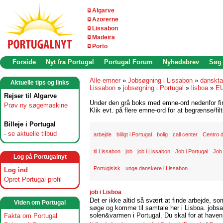
Algarve
Azorerne
Lissabon
Madeira
Porto
Forside
Nyt fra Portugal
Portugal Forum
Nyhedsbrev
Søg
Alle emner
»
Jobsøgning i Lissabon
»
danskta
Aktuelle tips og links
Lissabon
»
jobsøgning i Portugal
»
lisboa
»
E
Rejser til Algarve
Under den grå boks med emne-ord nedenfor find
Prøv ny søgemaskine
Klik evt. på flere emne-ord for at begrænse/filt
Billeje i Portugal
-
se aktuelle tilbud
arbejde
billigt i Portugal
bolig
call center
Centro 
til Lissabon
job
job i Lissabon
Job i Portugal
Job 
Log på Portugalnyt
Portugisisk
unge danskere i Lissabon
Log ind
Opret Portugal-profil
job i Lisboa
Det er ikke altid så svært at finde arbejde, so
Viden om Portugal
søge og komme til samtale her i Lisboa. jobsam
solen&varmen i Portugal. Du skal for at haven 
Fakta om Portugal