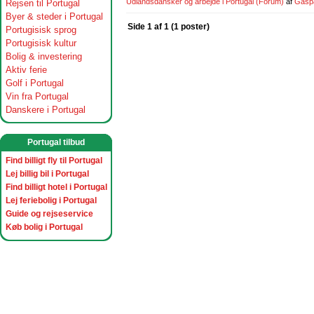
Udlandsdansker og arbejde i Portugal
(Forum)
af
Gasp
Rejsen til Portugal
Byer & steder i Portugal
Side 1 af 1 (1 poster)
Portugisisk sprog
Portugisisk kultur
Bolig & investering
Aktiv ferie
Golf i Portugal
Vin fra Portugal
Danskere i Portugal
Portugal tilbud
Find billigt fly til Portugal
Lej billig bil i Portugal
Find billigt hotel i Portugal
Lej feriebolig i Portugal
Guide og rejseservice
Køb bolig i Portugal