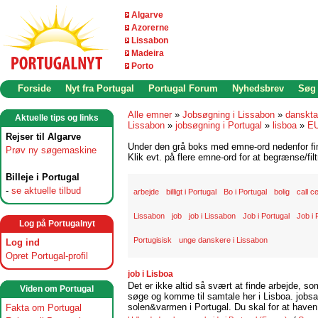
Algarve
Azorerne
Lissabon
Madeira
Porto
Forside
Nyt fra Portugal
Portugal Forum
Nyhedsbrev
Søg
Alle emner
»
Jobsøgning i Lissabon
»
danskta
Aktuelle tips og links
Lissabon
»
jobsøgning i Portugal
»
lisboa
»
E
Rejser til Algarve
Under den grå boks med emne-ord nedenfor find
Prøv ny søgemaskine
Klik evt. på flere emne-ord for at begrænse/filt
Billeje i Portugal
-
se aktuelle tilbud
arbejde
billigt i Portugal
Bo i Portugal
bolig
call c
Lissabon
job
job i Lissabon
Job i Portugal
Job i 
Log på Portugalnyt
Portugisisk
unge danskere i Lissabon
Log ind
Opret Portugal-profil
job i Lisboa
Det er ikke altid så svært at finde arbejde, so
Viden om Portugal
søge og komme til samtale her i Lisboa. jobsam
solen&varmen i Portugal. Du skal for at haven 
Fakta om Portugal