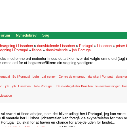
 Forum
Nyhedsbrev
Søg
bsøgning i Lissabon
»
dansktalende Lissabon
»
Portugal
»
Lissabon
»
priser 
øgning i Portugal
»
lisboa
»
dansktalende
»
job Portugal
oks med emne-ord nedenfor findes de artikler hvor det valgte emne-ord (tag) i
re emne-ord for at begrænse/filtrere din søgning yderligere.
 Portugal
Bo i Portugal
bolig
call center
Centro de emprego
dansker i Portugal
dansker
on
job
job i Lissabon
Job i Portugal
Job i Portugal eller Brasilien
leveomkostninger i Por
 Lissabon
d så svært at finde arbejde, som det bliver udlagt her i Portugal, jeg kan være
il samtale her i Lisboa. jobsamtalen kan foregå via skype/telefon før man rej
Portugal. Du skal for at haven en chance for arbejde uden for landet...