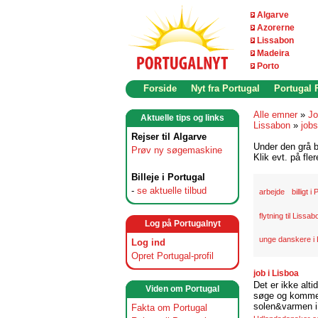
Algarve
Azorerne
Lissabon
Madeira
Porto
Forside
Nyt fra Portugal
Portugal
Alle emner
»
Jo
Aktuelle tips og links
Lissabon
»
jobs
Rejser til Algarve
Under den grå b
Prøv ny søgemaskine
Klik evt. på fle
Billeje i Portugal
-
se aktuelle tilbud
arbejde
billigt i
flytning til Lissab
Log på Portugalnyt
unge danskere i
Log ind
Opret Portugal-profil
job i Lisboa
Det er ikke alti
Viden om Portugal
søge og komme t
solen&varmen i 
Fakta om Portugal