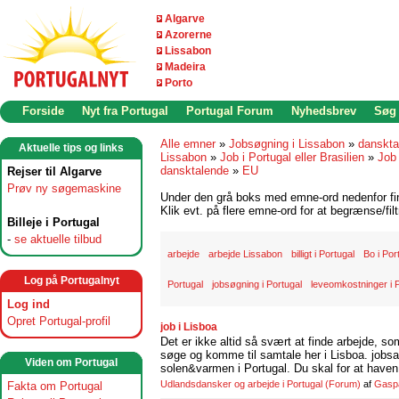
Algarve
Azorerne
Lissabon
Madeira
Porto
Forside
Nyt fra Portugal
Portugal Forum
Nyhedsbrev
Søg
Alle emner
»
Jobsøgning i Lissabon
»
danskta
Aktuelle tips og links
Lissabon
»
Job i Portugal eller Brasilien
»
Job 
dansktalende
»
EU
Rejser til Algarve
Prøv ny søgemaskine
Under den grå boks med emne-ord nedenfor find
Klik evt. på flere emne-ord for at begrænse/filt
Billeje i Portugal
-
se aktuelle tilbud
arbejde
arbejde Lissabon
billigt i Portugal
Bo i Por
Log på Portugalnyt
Portugal
jobsøgning i Portugal
leveomkostninger i 
Log ind
Opret Portugal-profil
job i Lisboa
Det er ikke altid så svært at finde arbejde, so
søge og komme til samtale her i Lisboa. jobsam
Viden om Portugal
solen&varmen i Portugal. Du skal for at haven 
Udlandsdansker og arbejde i Portugal
(Forum)
af
Gasp
Fakta om Portugal