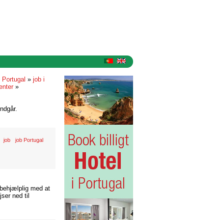
i Portugal
»
job i
enter
»
ndgår.
job
job Portugal
 behjælplig med at
ser ned til