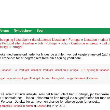
 Forum
Nyhedsbrev
Søg
bsøgning i Lissabon
»
dansktalende Lissabon
»
Portugal
»
Lissabon
»
priser 
i Portugal eller Brasilien
»
Job i Portugal
»
bolig
»
Centro de emprego
»
call c
»
billigt i Portugal
oks med emne-ord nedenfor findes de artikler hvor det valgte emne-ord (tag) i
re emne-ord for at begrænse/filtrere din søgning yderligere.
 Lissabon
Bo i Portugal
dansker i Portugal
danskere i Portugal
EU
flytning til Lissabon
ugal
leveomkostninger i Portugal
lisboa
Portugisisk
unge danskere i Lissabon
d så svært at finde arbejde, som det bliver udlagt her i Portugal, jeg kan være
il samtale her i Lisboa. jobsamtalen kan foregå via skype/telefon før man rej
Portugal. Du skal for at haven en chance for arbejde uden for landet...
arbejde i Portugal
(Forum)
af
Gaspar
den 24-04-2015