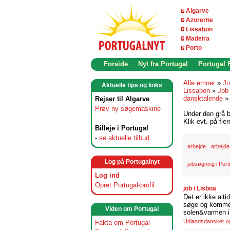
Algarve
Azorerne
Lissabon
Madeira
Porto
Forside
Nyt fra Portugal
Portugal
Alle emner
»
Jo
Aktuelle tips og links
Lissabon
»
Job 
dansktalende
Rejser til Algarve
Prøv ny søgemaskine
Under den grå b
Klik evt. på fle
Billeje i Portugal
-
se aktuelle tilbud
arbejde
arbejde
Log på Portugalnyt
jobsøgning i Port
Log ind
Opret Portugal-profil
job i Lisboa
Det er ikke alti
søge og komme t
Viden om Portugal
solen&varmen i 
Udlandsdansker og 
Fakta om Portugal