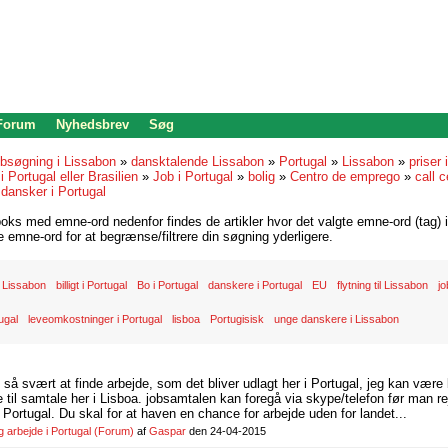
 Forum
Nyhedsbrev
Søg
bsøgning i Lissabon
»
dansktalende Lissabon
»
Portugal
»
Lissabon
»
priser 
i Portugal eller Brasilien
»
Job i Portugal
»
bolig
»
Centro de emprego
»
call c
»
dansker i Portugal
oks med emne-ord nedenfor findes de artikler hvor det valgte emne-ord (tag) i
re emne-ord for at begrænse/filtrere din søgning yderligere.
 Lissabon
billigt i Portugal
Bo i Portugal
danskere i Portugal
EU
flytning til Lissabon
jo
ugal
leveomkostninger i Portugal
lisboa
Portugisisk
unge danskere i Lissabon
d så svært at finde arbejde, som det bliver udlagt her i Portugal, jeg kan være
il samtale her i Lisboa. jobsamtalen kan foregå via skype/telefon før man rej
Portugal. Du skal for at haven en chance for arbejde uden for landet...
arbejde i Portugal
(Forum)
af
Gaspar
den 24-04-2015