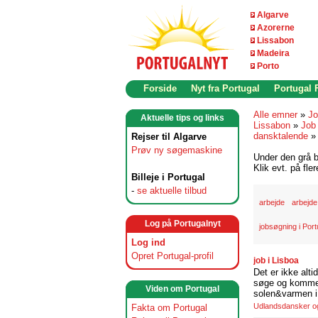
Algarve
Azorerne
Lissabon
Madeira
Porto
Forside
Nyt fra Portugal
Portugal
Alle emner
»
Jo
Aktuelle tips og links
Lissabon
»
Job 
dansktalende
Rejser til Algarve
Prøv ny søgemaskine
Under den grå b
Klik evt. på fle
Billeje i Portugal
-
se aktuelle tilbud
arbejde
arbejde
Log på Portugalnyt
jobsøgning i Port
Log ind
Opret Portugal-profil
job i Lisboa
Det er ikke alti
søge og komme t
Viden om Portugal
solen&varmen i 
Udlandsdansker og 
Fakta om Portugal