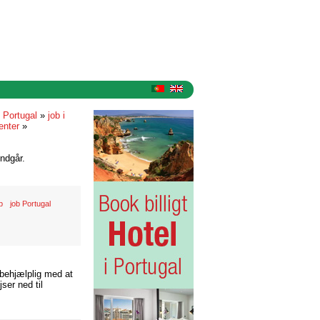
i Portugal
»
job i
enter
»
ndgår.
b
job Portugal
 behjælplig med at
ser ned til