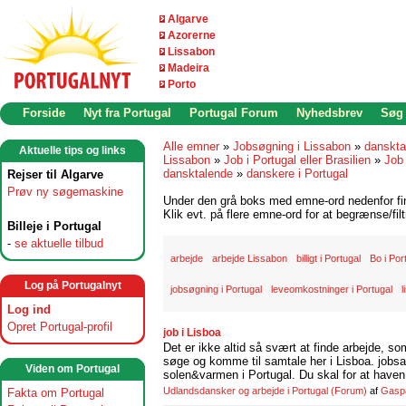
Algarve
Azorerne
Lissabon
Madeira
Porto
Forside
Nyt fra Portugal
Portugal Forum
Nyhedsbrev
Søg
Alle emner
»
Jobsøgning i Lissabon
»
danskta
Aktuelle tips og links
Lissabon
»
Job i Portugal eller Brasilien
»
Job 
dansktalende
»
danskere i Portugal
Rejser til Algarve
Prøv ny søgemaskine
Under den grå boks med emne-ord nedenfor find
Klik evt. på flere emne-ord for at begrænse/filt
Billeje i Portugal
-
se aktuelle tilbud
arbejde
arbejde Lissabon
billigt i Portugal
Bo i Por
Log på Portugalnyt
jobsøgning i Portugal
leveomkostninger i Portugal
l
Log ind
Opret Portugal-profil
job i Lisboa
Det er ikke altid så svært at finde arbejde, so
søge og komme til samtale her i Lisboa. jobsam
Viden om Portugal
solen&varmen i Portugal. Du skal for at haven 
Udlandsdansker og arbejde i Portugal
(Forum)
af
Gasp
Fakta om Portugal