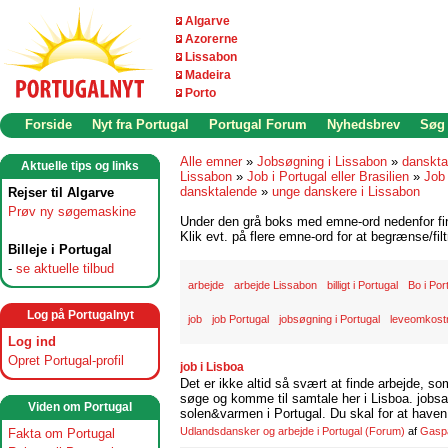
Algarve
Azorerne
Lissabon
Madeira
Porto
Forside
Nyt fra Portugal
Portugal Forum
Nyhedsbrev
Søg
Alle emner
»
Jobsøgning i Lissabon
»
danskta
Aktuelle tips og links
Lissabon
»
Job i Portugal eller Brasilien
»
Job 
dansktalende
»
unge danskere i Lissabon
Rejser til Algarve
Prøv ny søgemaskine
Under den grå boks med emne-ord nedenfor find
Klik evt. på flere emne-ord for at begrænse/filt
Billeje i Portugal
-
se aktuelle tilbud
arbejde
arbejde Lissabon
billigt i Portugal
Bo i Por
Log på Portugalnyt
job
job Portugal
jobsøgning i Portugal
leveomkostn
Log ind
Opret Portugal-profil
job i Lisboa
Det er ikke altid så svært at finde arbejde, so
søge og komme til samtale her i Lisboa. jobsam
Viden om Portugal
solen&varmen i Portugal. Du skal for at haven 
Udlandsdansker og arbejde i Portugal
(Forum)
af
Gasp
Fakta om Portugal