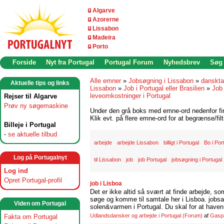
Algarve
Azorerne
Lissabon
Madeira
Porto
Forside
Nyt fra Portugal
Portugal Forum
Nyhedsbrev
Søg
Alle emner
»
Jobsøgning i Lissabon
»
danskta
Aktuelle tips og links
Lissabon
»
Job i Portugal eller Brasilien
»
Job 
leveomkostninger i Portugal
Rejser til Algarve
Prøv ny søgemaskine
Under den grå boks med emne-ord nedenfor find
Klik evt. på flere emne-ord for at begrænse/filt
Billeje i Portugal
-
se aktuelle tilbud
arbejde
arbejde Lissabon
billigt i Portugal
Bo i Por
Log på Portugalnyt
til Lissabon
job
job Portugal
jobsøgning i Portugal
Log ind
Opret Portugal-profil
job i Lisboa
Det er ikke altid så svært at finde arbejde, so
søge og komme til samtale her i Lisboa. jobsam
Viden om Portugal
solen&varmen i Portugal. Du skal for at haven 
Udlandsdansker og arbejde i Portugal
(Forum)
af
Gasp
Fakta om Portugal