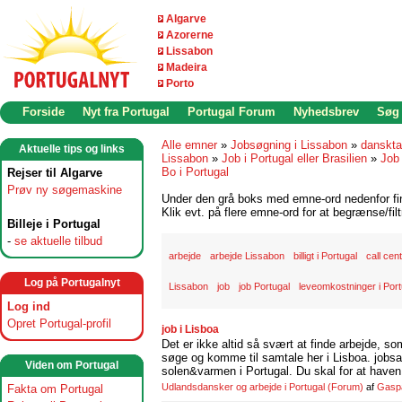
Algarve
Azorerne
Lissabon
Madeira
Porto
Forside
Nyt fra Portugal
Portugal Forum
Nyhedsbrev
Søg
Alle emner
»
Jobsøgning i Lissabon
»
danskta
Aktuelle tips og links
Lissabon
»
Job i Portugal eller Brasilien
»
Job 
Bo i Portugal
Rejser til Algarve
Prøv ny søgemaskine
Under den grå boks med emne-ord nedenfor find
Klik evt. på flere emne-ord for at begrænse/filt
Billeje i Portugal
-
se aktuelle tilbud
arbejde
arbejde Lissabon
billigt i Portugal
call cen
Log på Portugalnyt
Lissabon
job
job Portugal
leveomkostninger i Port
Log ind
Opret Portugal-profil
job i Lisboa
Det er ikke altid så svært at finde arbejde, so
søge og komme til samtale her i Lisboa. jobsam
Viden om Portugal
solen&varmen i Portugal. Du skal for at haven 
Udlandsdansker og arbejde i Portugal
(Forum)
af
Gasp
Fakta om Portugal