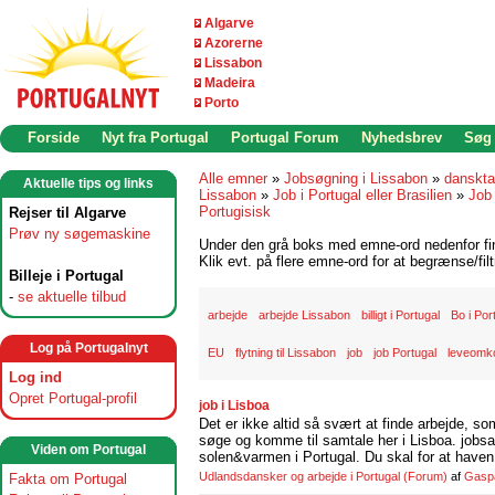
Algarve
Azorerne
Lissabon
Madeira
Porto
Forside
Nyt fra Portugal
Portugal Forum
Nyhedsbrev
Søg
Alle emner
»
Jobsøgning i Lissabon
»
danskta
Aktuelle tips og links
Lissabon
»
Job i Portugal eller Brasilien
»
Job 
Portugisisk
Rejser til Algarve
Prøv ny søgemaskine
Under den grå boks med emne-ord nedenfor find
Klik evt. på flere emne-ord for at begrænse/filt
Billeje i Portugal
-
se aktuelle tilbud
arbejde
arbejde Lissabon
billigt i Portugal
Bo i Por
Log på Portugalnyt
EU
flytning til Lissabon
job
job Portugal
leveomko
Log ind
Opret Portugal-profil
job i Lisboa
Det er ikke altid så svært at finde arbejde, so
søge og komme til samtale her i Lisboa. jobsam
Viden om Portugal
solen&varmen i Portugal. Du skal for at haven 
Udlandsdansker og arbejde i Portugal
(Forum)
af
Gasp
Fakta om Portugal