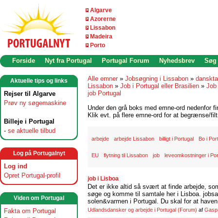
Algarve
Azorerne
Lissabon
Madeira
Porto
Forside
Nyt fra Portugal
Portugal Forum
Nyhedsbrev
Søg
Alle emner
»
Jobsøgning i Lissabon
»
danskta
Aktuelle tips og links
Lissabon
»
Job i Portugal eller Brasilien
»
Job 
job Portugal
Rejser til Algarve
Prøv ny søgemaskine
Under den grå boks med emne-ord nedenfor find
Klik evt. på flere emne-ord for at begrænse/filt
Billeje i Portugal
-
se aktuelle tilbud
arbejde
arbejde Lissabon
billigt i Portugal
Bo i Por
Log på Portugalnyt
EU
flytning til Lissabon
job
leveomkostninger i Por
Log ind
Opret Portugal-profil
job i Lisboa
Det er ikke altid så svært at finde arbejde, so
søge og komme til samtale her i Lisboa. jobsam
Viden om Portugal
solen&varmen i Portugal. Du skal for at haven 
Udlandsdansker og arbejde i Portugal
(Forum)
af
Gasp
Fakta om Portugal