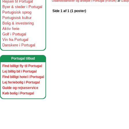
Udlandsdansker og arbejde i Portugal
(Forum)
af
Gasp
Rejsen til Portugal
Byer & steder i Portugal
Side 1 af 1 (1 poster)
Portugisisk sprog
Portugisisk kultur
Bolig & investering
Aktiv ferie
Golf i Portugal
Vin fra Portugal
Danskere i Portugal
Portugal tilbud
Find billigt fly til Portugal
Lej billig bil i Portugal
Find billigt hotel i Portugal
Lej feriebolig i Portugal
Guide og rejseservice
Køb bolig i Portugal