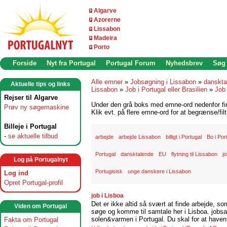
Algarve
Azorerne
Lissabon
Madeira
Porto
Forside
Nyt fra Portugal
Portugal Forum
Nyhedsbrev
Søg
Alle emner
»
Jobsøgning i Lissabon
»
danskta
Aktuelle tips og links
Lissabon
»
Job i Portugal eller Brasilien
»
Job 
Rejser til Algarve
Under den grå boks med emne-ord nedenfor find
Prøv ny søgemaskine
Klik evt. på flere emne-ord for at begrænse/filt
Billeje i Portugal
-
se aktuelle tilbud
arbejde
arbejde Lissabon
billigt i Portugal
Bo i Por
Portugal
dansktalende
EU
flytning til Lissabon
j
Log på Portugalnyt
Portugisisk
unge danskere i Lissabon
Log ind
Opret Portugal-profil
job i Lisboa
Det er ikke altid så svært at finde arbejde, so
Viden om Portugal
søge og komme til samtale her i Lisboa. jobsam
solen&varmen i Portugal. Du skal for at haven 
Fakta om Portugal