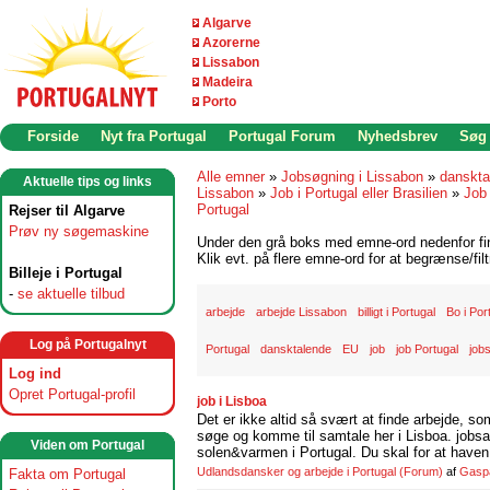
Algarve
Azorerne
Lissabon
Madeira
Porto
Forside
Nyt fra Portugal
Portugal Forum
Nyhedsbrev
Søg
Alle emner
»
Jobsøgning i Lissabon
»
danskta
Aktuelle tips og links
Lissabon
»
Job i Portugal eller Brasilien
»
Job 
Portugal
Rejser til Algarve
Prøv ny søgemaskine
Under den grå boks med emne-ord nedenfor find
Klik evt. på flere emne-ord for at begrænse/filt
Billeje i Portugal
-
se aktuelle tilbud
arbejde
arbejde Lissabon
billigt i Portugal
Bo i Por
Log på Portugalnyt
Portugal
dansktalende
EU
job
job Portugal
job
Log ind
Opret Portugal-profil
job i Lisboa
Det er ikke altid så svært at finde arbejde, so
søge og komme til samtale her i Lisboa. jobsam
Viden om Portugal
solen&varmen i Portugal. Du skal for at haven 
Udlandsdansker og arbejde i Portugal
(Forum)
af
Gasp
Fakta om Portugal