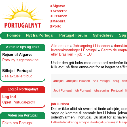
Algarve
Azorerne
Lissabon
Madeira
Porto
Forside
Nyt fra Portugal
Portugal Forum
Nyhedsbrev
Søg
Alle emner
»
Jobsøgning i Lissabon
»
danskta
Aktuelle tips og links
leveomkostninger i Portugal
»
Centro de empr
eller Brasilien
»
job
»
EU
Rejser til Algarve
Prøv ny søgemaskine
Under den grå boks med emne-ord nedenfor find
Klik evt. på flere emne-ord for at begrænse/filt
Billeje i Portugal
-
se aktuelle tilbud
arbejde
arbejde Lissabon
Bo i Portugal
bolig
dan
Log på Portugalnyt
Job i Portugal
job Portugal
jobsøgning i Portugal
l
Log ind
Opret Portugal-profil
job i Lisboa
Det er ikke altid så svært at finde arbejde, so
søge og komme til samtale her i Lisboa. jobsam
Viden om Portugal
solen&varmen i Portugal. Du skal for at haven 
Udlandsdansker og arbejde i Portugal
(Forum)
af
Gasp
Fakta om Portugal