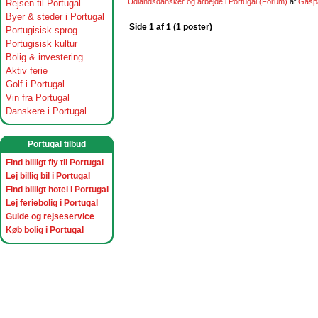
Udlandsdansker og arbejde i Portugal
(Forum)
af
Gasp
Rejsen til Portugal
Byer & steder i Portugal
Side 1 af 1 (1 poster)
Portugisisk sprog
Portugisisk kultur
Bolig & investering
Aktiv ferie
Golf i Portugal
Vin fra Portugal
Danskere i Portugal
Portugal tilbud
Find billigt fly til Portugal
Lej billig bil i Portugal
Find billigt hotel i Portugal
Lej feriebolig i Portugal
Guide og rejseservice
Køb bolig i Portugal