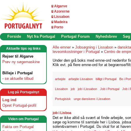
Algarve
Azorerne
Lissabon
Madeira
Porto
Forside
Nyt fra Portugal
Portugal Forum
Nyhedsbrev
Søg
Alle emner
»
Jobsøgning i Lissabon
»
danskta
Aktuelle tips og links
leveomkostninger i Portugal
»
Centro de empr
Rejser til Algarve
Under den grå boks med emne-ord nedenfor find
Prøv ny søgemaskine
Klik evt. på flere emne-ord for at begrænse/filt
Billeje i Portugal
-
se aktuelle tilbud
arbejde
arbejde Lissabon
billigt i Portugal
Bo i Por
Lissabon
job
job i Lissabon
Job i Portugal
Job i 
Log på Portugalnyt
Portugisisk
unge danskere i Lissabon
Log ind
Opret Portugal-profil
job i Lisboa
Det er ikke altid så svært at finde arbejde, so
Viden om Portugal
søge og komme til samtale her i Lisboa. jobsam
solen&varmen i Portugal. Du skal for at haven 
Fakta om Portugal