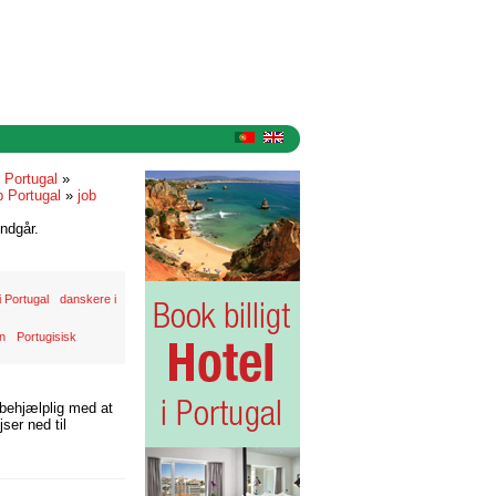
i Portugal
»
b Portugal
»
job
ndgår.
 Portugal
danskere i
en
Portugisisk
 behjælplig med at
ser ned til