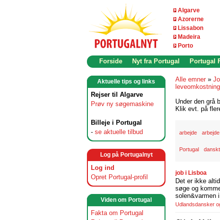
Algarve
Azorerne
Lissabon
Madeira
Porto
Forside
Nyt fra Portugal
Portugal
Alle emner
»
Jo
Aktuelle tips og links
leveomkostninge
Rejser til Algarve
Under den grå b
Prøv ny søgemaskine
Klik evt. på fle
Billeje i Portugal
-
se aktuelle tilbud
arbejde
arbejde
Portugal
danskt
Log på Portugalnyt
Log ind
job i Lisboa
Opret Portugal-profil
Det er ikke alti
søge og komme t
solen&varmen i 
Viden om Portugal
Udlandsdansker og 
Fakta om Portugal