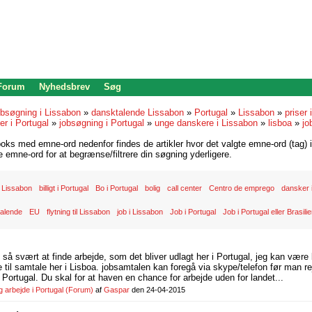
 Forum
Nyhedsbrev
Søg
bsøgning i Lissabon
»
dansktalende Lissabon
»
Portugal
»
Lissabon
»
priser 
r i Portugal
»
jobsøgning i Portugal
»
unge danskere i Lissabon
»
lisboa
»
jo
oks med emne-ord nedenfor findes de artikler hvor det valgte emne-ord (tag) i
re emne-ord for at begrænse/filtrere din søgning yderligere.
 Lissabon
billigt i Portugal
Bo i Portugal
bolig
call center
Centro de emprego
dansker i
alende
EU
flytning til Lissabon
job i Lissabon
Job i Portugal
Job i Portugal eller Brasili
d så svært at finde arbejde, som det bliver udlagt her i Portugal, jeg kan være
il samtale her i Lisboa. jobsamtalen kan foregå via skype/telefon før man rej
Portugal. Du skal for at haven en chance for arbejde uden for landet...
arbejde i Portugal
(Forum)
af
Gaspar
den 24-04-2015