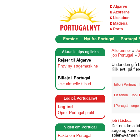
Algarve
Azorerne
Lissabon
Madeira
Porto
Forside
Nyt fra Portugal
Portugal
Alle emner
»
Jo
Aktuelle tips og links
job Portugal
»
J
Rejser til Algarve
Under den grå b
Prøv ny søgemaskine
Klik evt. på fle
Billeje i Portugal
-
se aktuelle tilbud
billigt i Portugal
Lissabon
Job i 
Log på Portugalnyt
i Portugal
unge 
Log ind
Opret Portugal-profil
job i Lisboa
Det er ikke alti
Viden om Portugal
søge og komme t
solen&varmen i 
Fakta om Portugal