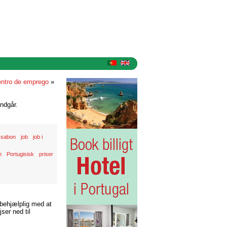
ntro de emprego
»
ndgår.
Lissabon
job
job i
n
Portugisisk
priser
 behjælplig med at
ser ned til