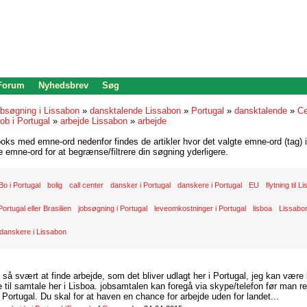
 Forum
Nyhedsbrev
Søg
bsøgning i Lissabon
»
dansktalende Lissabon
»
Portugal
»
dansktalende
»
Ce
ob i Portugal
»
arbejde Lissabon
»
arbejde
oks med emne-ord nedenfor findes de artikler hvor det valgte emne-ord (tag) i
re emne-ord for at begrænse/filtrere din søgning yderligere.
Bo i Portugal
bolig
call center
dansker i Portugal
danskere i Portugal
EU
flytning til 
Portugal eller Brasilien
jobsøgning i Portugal
leveomkostninger i Portugal
lisboa
Lissabo
danskere i Lissabon
d så svært at finde arbejde, som det bliver udlagt her i Portugal, jeg kan være
il samtale her i Lisboa. jobsamtalen kan foregå via skype/telefon før man rej
Portugal. Du skal for at haven en chance for arbejde uden for landet...