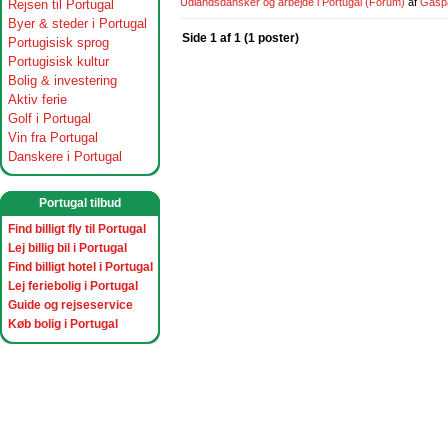
Udlandsdansker og arbejde i Portugal
(Forum)
af
Gasp
Rejsen til Portugal
Byer & steder i Portugal
Side 1 af 1 (1 poster)
Portugisisk sprog
Portugisisk kultur
Bolig & investering
Aktiv ferie
Golf i Portugal
Vin fra Portugal
Danskere i Portugal
Portugal tilbud
Find billigt fly til Portugal
Lej billig bil i Portugal
Find billigt hotel i Portugal
Lej feriebolig i Portugal
Guide og rejseservice
Køb bolig i Portugal