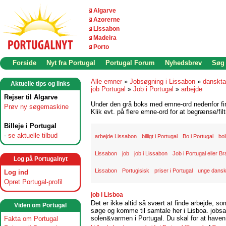
Algarve
Azorerne
Lissabon
Madeira
Porto
Forside
Nyt fra Portugal
Portugal Forum
Nyhedsbrev
Søg
Alle emner
»
Jobsøgning i Lissabon
»
danskta
Aktuelle tips og links
job Portugal
»
Job i Portugal
»
arbejde
Rejser til Algarve
Under den grå boks med emne-ord nedenfor find
Prøv ny søgemaskine
Klik evt. på flere emne-ord for at begrænse/filt
Billeje i Portugal
-
se aktuelle tilbud
arbejde Lissabon
billigt i Portugal
Bo i Portugal
bol
Lissabon
job
job i Lissabon
Job i Portugal eller Br
Log på Portugalnyt
Lissabon
Portugisisk
priser i Portugal
unge dansk
Log ind
Opret Portugal-profil
job i Lisboa
Det er ikke altid så svært at finde arbejde, so
Viden om Portugal
søge og komme til samtale her i Lisboa. jobsam
solen&varmen i Portugal. Du skal for at haven 
Fakta om Portugal