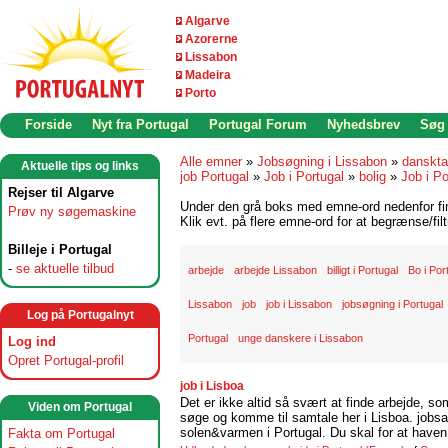
Algarve
Azorerne
Lissabon
Madeira
Porto
Forside
Nyt fra Portugal
Portugal Forum
Nyhedsbrev
Søg
Alle emner
»
Jobsøgning i Lissabon
»
danskta
Aktuelle tips og links
job Portugal
»
Job i Portugal
»
bolig
»
Job i Po
Rejser til Algarve
Under den grå boks med emne-ord nedenfor find
Prøv ny søgemaskine
Klik evt. på flere emne-ord for at begrænse/filt
Billeje i Portugal
-
se aktuelle tilbud
arbejde
arbejde Lissabon
billigt i Portugal
Bo i Por
Lissabon
job
job i Lissabon
jobsøgning i Portugal
Log på Portugalnyt
Portugal
unge danskere i Lissabon
Log ind
Opret Portugal-profil
job i Lisboa
Det er ikke altid så svært at finde arbejde, so
Viden om Portugal
søge og komme til samtale her i Lisboa. jobsam
solen&varmen i Portugal. Du skal for at haven 
Fakta om Portugal