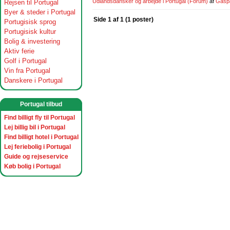
Udlandsdansker og arbejde i Portugal
(Forum)
af
Gasp
Rejsen til Portugal
Byer & steder i Portugal
Side 1 af 1 (1 poster)
Portugisisk sprog
Portugisisk kultur
Bolig & investering
Aktiv ferie
Golf i Portugal
Vin fra Portugal
Danskere i Portugal
Portugal tilbud
Find billigt fly til Portugal
Lej billig bil i Portugal
Find billigt hotel i Portugal
Lej feriebolig i Portugal
Guide og rejseservice
Køb bolig i Portugal