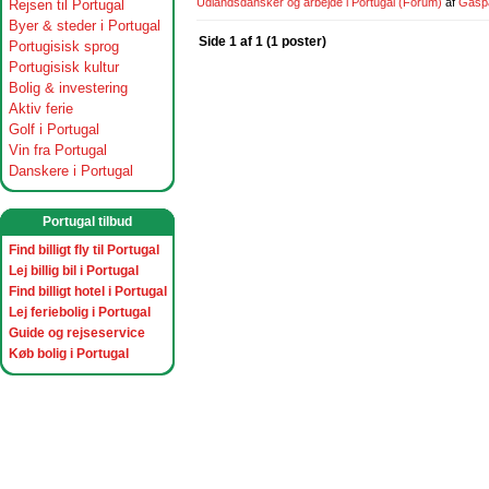
Udlandsdansker og arbejde i Portugal
(Forum)
af
Gasp
Rejsen til Portugal
Byer & steder i Portugal
Side 1 af 1 (1 poster)
Portugisisk sprog
Portugisisk kultur
Bolig & investering
Aktiv ferie
Golf i Portugal
Vin fra Portugal
Danskere i Portugal
Portugal tilbud
Find billigt fly til Portugal
Lej billig bil i Portugal
Find billigt hotel i Portugal
Lej feriebolig i Portugal
Guide og rejseservice
Køb bolig i Portugal