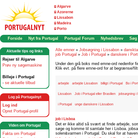
Algarve
Azorerne
Lissabon
Madeira
Porto
Forside
Nyt fra Portugal
Portugal Forum
Nyhedsbrev
Søg
Alle emner
»
Jobsøgning i Lissabon
»
danskta
Aktuelle tips og links
job Portugal
»
Job i Portugal
»
danskere i Port
Rejser til Algarve
Under den grå boks med emne-ord nedenfor find
Prøv ny søgemaskine
Klik evt. på flere emne-ord for at begrænse/filt
Billeje i Portugal
-
se aktuelle tilbud
arbejde
arbejde Lissabon
billigt i Portugal
Bo i Por
Lissabon
Job i Portugal eller Brasilien
jobsøgning i 
Log på Portugalnyt
i Portugal
unge danskere i Lissabon
Log ind
Opret Portugal-profil
job i Lisboa
Det er ikke altid så svært at finde arbejde, so
Viden om Portugal
søge og komme til samtale her i Lisboa. jobsam
solen&varmen i Portugal. Du skal for at haven 
Fakta om Portugal