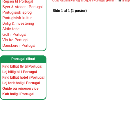
Udlandsdansker og arbejde i Portugal
(Forum)
af
Gasp
Rejsen til Portugal
Byer & steder i Portugal
Side 1 af 1 (1 poster)
Portugisisk sprog
Portugisisk kultur
Bolig & investering
Aktiv ferie
Golf i Portugal
Vin fra Portugal
Danskere i Portugal
Portugal tilbud
Find billigt fly til Portugal
Lej billig bil i Portugal
Find billigt hotel i Portugal
Lej feriebolig i Portugal
Guide og rejseservice
Køb bolig i Portugal