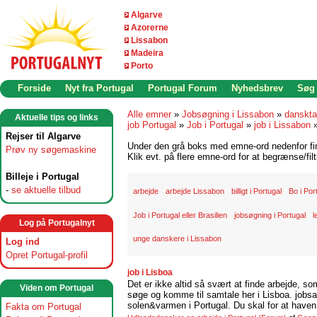
Algarve
Azorerne
Lissabon
Madeira
Porto
Forside
Nyt fra Portugal
Portugal Forum
Nyhedsbrev
Søg
Alle emner
»
Jobsøgning i Lissabon
»
danskta
Aktuelle tips og links
job Portugal
»
Job i Portugal
»
job i Lissabon
Rejser til Algarve
Under den grå boks med emne-ord nedenfor find
Prøv ny søgemaskine
Klik evt. på flere emne-ord for at begrænse/filt
Billeje i Portugal
-
se aktuelle tilbud
arbejde
arbejde Lissabon
billigt i Portugal
Bo i Por
Job i Portugal eller Brasilien
jobsøgning i Portugal
l
Log på Portugalnyt
unge danskere i Lissabon
Log ind
Opret Portugal-profil
job i Lisboa
Det er ikke altid så svært at finde arbejde, so
Viden om Portugal
søge og komme til samtale her i Lisboa. jobsam
solen&varmen i Portugal. Du skal for at haven 
Fakta om Portugal