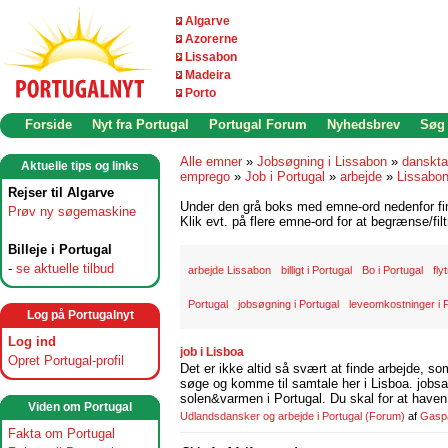
Algarve
Azorerne
Lissabon
Madeira
Porto
Forside
Nyt fra Portugal
Portugal Forum
Nyhedsbrev
Søg
Alle emner
»
Jobsøgning i Lissabon
»
danskta
Aktuelle tips og links
emprego
»
Job i Portugal
»
arbejde
»
Lissabo
Rejser til Algarve
Under den grå boks med emne-ord nedenfor find
Prøv ny søgemaskine
Klik evt. på flere emne-ord for at begrænse/filt
Billeje i Portugal
-
se aktuelle tilbud
arbejde Lissabon
billigt i Portugal
Bo i Portugal
fly
Portugal
jobsøgning i Portugal
leveomkostninger i 
Log på Portugalnyt
Log ind
job i Lisboa
Opret Portugal-profil
Det er ikke altid så svært at finde arbejde, so
søge og komme til samtale her i Lisboa. jobsam
solen&varmen i Portugal. Du skal for at haven 
Viden om Portugal
Udlandsdansker og arbejde i Portugal
(Forum)
af
Gasp
Fakta om Portugal