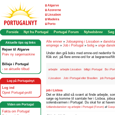
Algarve
Azorerne
Lissabon
Madeira
Porto
Forside
Nyt fra Portugal
Portugal Forum
Nyhedsbrev
Søg
Alle emner
»
Jobsøgning i Lissabon
»
danskta
Aktuelle tips og links
emprego
»
Job i Portugal
»
bolig
»
unge dansk
Rejser til Algarve
Under den grå boks med emne-ord nedenfor find
Prøv ny søgemaskine
Klik evt. på flere emne-ord for at begrænse/filt
Billeje i Portugal
-
se aktuelle tilbud
arbejde
arbejde Lissabon
billigt i Portugal
Bo i Por
i Lissabon
Job i Portugal eller Brasilien
job Portugal
Log på Portugalnyt
Log ind
job i Lisboa
Opret Portugal-profil
Det er ikke altid så svært at finde arbejde, so
søge og komme til samtale her i Lisboa. jobsam
solen&varmen i Portugal. Du skal for at haven 
Viden om Portugal
Udlandsdansker og arbejde i Portugal
(Forum)
af
Gasp
Fakta om Portugal