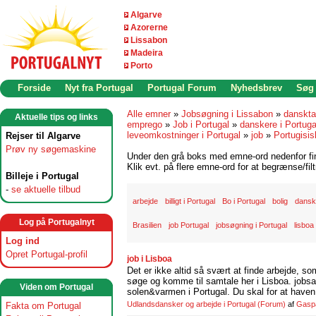
Algarve
Azorerne
Lissabon
Madeira
Porto
Forside
Nyt fra Portugal
Portugal Forum
Nyhedsbrev
Søg
Alle emner
»
Jobsøgning i Lissabon
»
danskta
Aktuelle tips og links
emprego
»
Job i Portugal
»
danskere i Portuga
leveomkostninger i Portugal
»
job
»
Portugisis
Rejser til Algarve
Prøv ny søgemaskine
Under den grå boks med emne-ord nedenfor find
Klik evt. på flere emne-ord for at begrænse/filt
Billeje i Portugal
-
se aktuelle tilbud
arbejde
billigt i Portugal
Bo i Portugal
bolig
danske
Log på Portugalnyt
Brasilien
job Portugal
jobsøgning i Portugal
lisboa
Log ind
Opret Portugal-profil
job i Lisboa
Det er ikke altid så svært at finde arbejde, so
søge og komme til samtale her i Lisboa. jobsam
Viden om Portugal
solen&varmen i Portugal. Du skal for at haven 
Udlandsdansker og arbejde i Portugal
(Forum)
af
Gasp
Fakta om Portugal