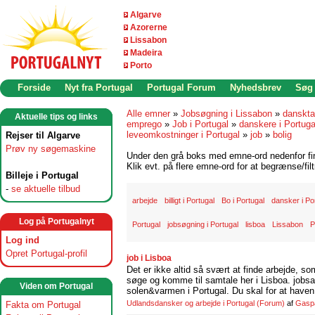
Algarve
Azorerne
Lissabon
Madeira
Porto
Forside
Nyt fra Portugal
Portugal Forum
Nyhedsbrev
Søg
Alle emner
»
Jobsøgning i Lissabon
»
danskta
Aktuelle tips og links
emprego
»
Job i Portugal
»
danskere i Portuga
leveomkostninger i Portugal
»
job
»
bolig
Rejser til Algarve
Prøv ny søgemaskine
Under den grå boks med emne-ord nedenfor find
Klik evt. på flere emne-ord for at begrænse/filt
Billeje i Portugal
-
se aktuelle tilbud
arbejde
billigt i Portugal
Bo i Portugal
dansker i Po
Log på Portugalnyt
Portugal
jobsøgning i Portugal
lisboa
Lissabon
P
Log ind
Opret Portugal-profil
job i Lisboa
Det er ikke altid så svært at finde arbejde, so
søge og komme til samtale her i Lisboa. jobsam
Viden om Portugal
solen&varmen i Portugal. Du skal for at haven 
Udlandsdansker og arbejde i Portugal
(Forum)
af
Gasp
Fakta om Portugal