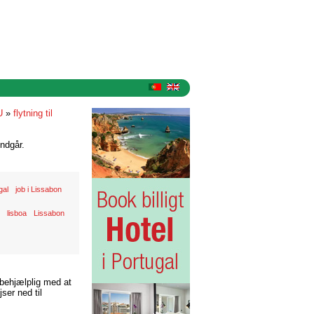
U
»
flytning til
ndgår.
gal
job i Lissabon
lisboa
Lissabon
 behjælplig med at
ser ned til