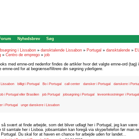
 Forum
Nyhedsbrev
Søg
bsøgning i Lissabon
»
dansktalende Lissabon
»
Portugal
»
dansktalende
»
E
g
»
Centro de emprego
»
job
oks med emne-ord nedenfor findes de artikler hvor det valgte emne-ord (tag) i
re emne-ord for at begrænse/filtrere din søgning yderligere.
 Lissabon
billigt i Portugal
Bo i Portugal
call center
dansker i Portugal
danskere i Portu
ob i Portugal eller Brasilien
job Portugal
jobsøgning i Portugal
leveomkostninger i Portugal
er i Portugal
unge danskere i Lissabon
d så svært at finde arbejde, som det bliver udlagt her i Portugal, jeg kan være
il samtale her i Lisboa. jobsamtalen kan foregå via skype/telefon før man rej
Portugal. Du skal for at haven en chance for arbejde uden for landet...