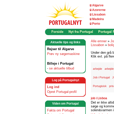
Algarve
Azorerne
Lissabon
Madeira
Porto
Forside
Nyt fra Portugal
Portugal
Alle emner
»
Jo
Aktuelle tips og links
Lissabon
»
boli
Rejser til Algarve
Under den grå b
Prøv ny søgemaskine
Klik evt. på fle
Billeje i Portugal
-
se aktuelle tilbud
arbejde
arbejde
Job i Portugal
J
Log på Portugalnyt
Portugisisk
pris
Log ind
Opret Portugal-profil
job i Lisboa
Det er ikke alti
Viden om Portugal
søge og komme t
solen&varmen i 
Fakta om Portugal