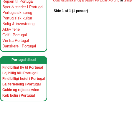
Udlandsdansker og arbejde i Portugal
(Forum)
af
Gasp
Rejsen til Portugal
Byer & steder i Portugal
Side 1 af 1 (1 poster)
Portugisisk sprog
Portugisisk kultur
Bolig & investering
Aktiv ferie
Golf i Portugal
Vin fra Portugal
Danskere i Portugal
Portugal tilbud
Find billigt fly til Portugal
Lej billig bil i Portugal
Find billigt hotel i Portugal
Lej feriebolig i Portugal
Guide og rejseservice
Køb bolig i Portugal