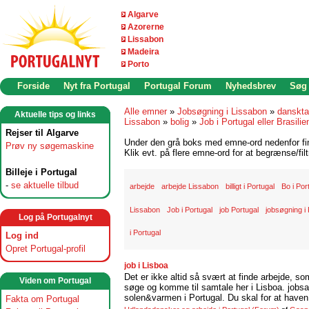
Algarve
Azorerne
Lissabon
Madeira
Porto
Forside
Nyt fra Portugal
Portugal Forum
Nyhedsbrev
Søg
Alle emner
»
Jobsøgning i Lissabon
»
danskta
Aktuelle tips og links
Lissabon
»
bolig
»
Job i Portugal eller Brasilie
Rejser til Algarve
Under den grå boks med emne-ord nedenfor find
Prøv ny søgemaskine
Klik evt. på flere emne-ord for at begrænse/filt
Billeje i Portugal
-
se aktuelle tilbud
arbejde
arbejde Lissabon
billigt i Portugal
Bo i Por
Lissabon
Job i Portugal
job Portugal
jobsøgning i 
Log på Portugalnyt
i Portugal
Log ind
Opret Portugal-profil
job i Lisboa
Det er ikke altid så svært at finde arbejde, so
Viden om Portugal
søge og komme til samtale her i Lisboa. jobsam
solen&varmen i Portugal. Du skal for at haven 
Fakta om Portugal