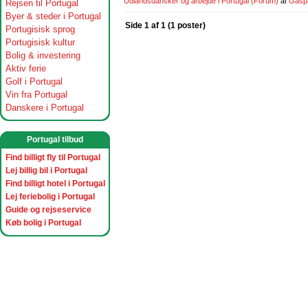
Udlandsdansker og arbejde i Portugal
(Forum)
af
Gasp
Rejsen til Portugal
Byer & steder i Portugal
Side 1 af 1 (1 poster)
Portugisisk sprog
Portugisisk kultur
Bolig & investering
Aktiv ferie
Golf i Portugal
Vin fra Portugal
Danskere i Portugal
Portugal tilbud
Find billigt fly til Portugal
Lej billig bil i Portugal
Find billigt hotel i Portugal
Lej feriebolig i Portugal
Guide og rejseservice
Køb bolig i Portugal