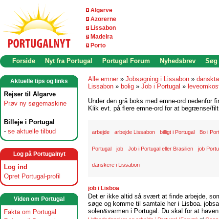
Algarve
Azorerne
Lissabon
Madeira
Porto
Forside
Nyt fra Portugal
Portugal Forum
Nyhedsbrev
Søg
Alle emner
»
Jobsøgning i Lissabon
»
danskta
Aktuelle tips og links
Lissabon
»
bolig
»
Job i Portugal
»
leveomkost
Rejser til Algarve
Under den grå boks med emne-ord nedenfor find
Prøv ny søgemaskine
Klik evt. på flere emne-ord for at begrænse/filt
Billeje i Portugal
-
se aktuelle tilbud
arbejde
arbejde Lissabon
billigt i Portugal
Bo i Por
Portugal
job
Job i Portugal eller Brasilien
job Portu
Log på Portugalnyt
danskere i Lissabon
Log ind
Opret Portugal-profil
job i Lisboa
Det er ikke altid så svært at finde arbejde, so
Viden om Portugal
søge og komme til samtale her i Lisboa. jobsam
solen&varmen i Portugal. Du skal for at haven 
Fakta om Portugal