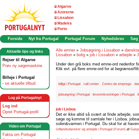
Algarve
Azorerne
Lissabon
Madeira
Porto
Forside
Nyt fra Portugal
Portugal Forum
Nyhedsbrev
Søg
Alle emner
»
Jobsøgning i Lissabon
»
danskta
Aktuelle tips og links
Lissabon
»
bolig
»
job i Lissabon
»
arbejde
»
J
Rejser til Algarve
Under den grå boks med emne-ord nedenfor find
Prøv ny søgemaskine
Klik evt. på flere emne-ord for at begrænse/filt
Billeje i Portugal
-
se aktuelle tilbud
billigt i Portugal
call center
Centro de emprego
dan
jobsøgning i Portugal
leveomkostninger i Portugal
l
Log på Portugalnyt
Log ind
job i Lisboa
Opret Portugal-profil
Det er ikke altid så svært at finde arbejde, so
søge og komme til samtale her i Lisboa. jobsam
solen&varmen i Portugal. Du skal for at haven 
Viden om Portugal
Udlandsdansker og arbejde i Portugal
(Forum)
af
Gasp
Fakta om Portugal