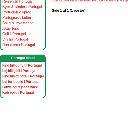
Udlandsdansker og arbejde i Portugal
(Forum)
af
Gasp
Rejsen til Portugal
Byer & steder i Portugal
Side 1 af 1 (1 poster)
Portugisisk sprog
Portugisisk kultur
Bolig & investering
Aktiv ferie
Golf i Portugal
Vin fra Portugal
Danskere i Portugal
Portugal tilbud
Find billigt fly til Portugal
Lej billig bil i Portugal
Find billigt hotel i Portugal
Lej feriebolig i Portugal
Guide og rejseservice
Køb bolig i Portugal