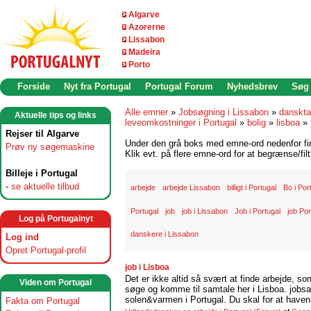
Algarve
Azorerne
Lissabon
Madeira
Porto
Forside
Nyt fra Portugal
Portugal Forum
Nyhedsbrev
Søg
Alle emner
»
Jobsøgning i Lissabon
»
danskta
Aktuelle tips og links
leveomkostninger i Portugal
»
bolig
»
lisboa
»
Rejser til Algarve
Under den grå boks med emne-ord nedenfor find
Prøv ny søgemaskine
Klik evt. på flere emne-ord for at begrænse/filt
Billeje i Portugal
-
se aktuelle tilbud
arbejde
arbejde Lissabon
billigt i Portugal
Bo i Por
Portugal
job
job i Lissabon
Job i Portugal
job Por
Log på Portugalnyt
danskere i Lissabon
Log ind
Opret Portugal-profil
job i Lisboa
Det er ikke altid så svært at finde arbejde, so
Viden om Portugal
søge og komme til samtale her i Lisboa. jobsam
solen&varmen i Portugal. Du skal for at haven 
Fakta om Portugal