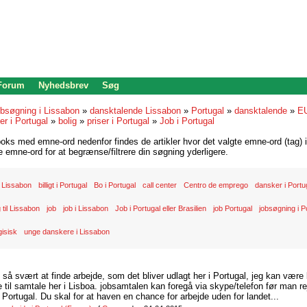
 Forum
Nyhedsbrev
Søg
bsøgning i Lissabon
»
dansktalende Lissabon
»
Portugal
»
dansktalende
»
E
r i Portugal
»
bolig
»
priser i Portugal
»
Job i Portugal
oks med emne-ord nedenfor findes de artikler hvor det valgte emne-ord (tag) i
re emne-ord for at begrænse/filtrere din søgning yderligere.
 Lissabon
billigt i Portugal
Bo i Portugal
call center
Centro de emprego
dansker i Portu
g til Lissabon
job
job i Lissabon
Job i Portugal eller Brasilien
job Portugal
jobsøgning i P
gisisk
unge danskere i Lissabon
d så svært at finde arbejde, som det bliver udlagt her i Portugal, jeg kan være
il samtale her i Lisboa. jobsamtalen kan foregå via skype/telefon før man rej
Portugal. Du skal for at haven en chance for arbejde uden for landet...