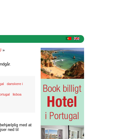
U
»
ndgår.
gal
danskere i
ortugal
lisboa
 behjælplig med at
ser ned til