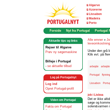
Algarve
Azorerne
Lissabon
Madeira
Porto
Forside
Nyt fra Portugal
Portugal
Alle emner
»
Jo
Aktuelle tips og links
leveomkostninge
Rejser til Algarve
Under den grå b
Prøv ny søgemaskine
Klik evt. på fle
Billeje i Portugal
-
se aktuelle tilbud
arbejde
arbejde
Portugal
flytnin
Log på Portugalnyt
Lissabon
Portu
Log ind
Opret Portugal-profil
job i Lisboa
Det er ikke alti
Viden om Portugal
søge og komme t
solen&varmen i 
Fakta om Portugal